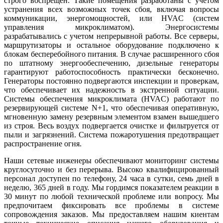
строго воспрещён. Такие помещения разработаны с учётом
устранения всех возможных точек сбоя, включая вопросы
коммуникации, энергомощностей, или HVAC (систем
управления микроклиматом). Энергосистемы
разрабатывались с учетом непрерывной работы. Все серверы,
маршрутизаторы и остальное оборудование подключено к
блокам бесперебойного питания. В случае расширенного сбоя
по штатному энергообеспечению, дизельные генераторы
гарантируют работоспособность практически бесконечно.
Генераторы постоянно подвергаются инспекции и проверкам,
что обеспечивает их надежность в экстренной ситуации.
Системы обеспечения микроклимата (HVAC) работают по
резервирующей системе N+1, что обеспечивая оперативную,
мгновенную замену резервным элементом взамен вышедшего
из строя. Весь воздух подвергается очистке и фильтруется от
пыли и загрязнений. Система пожаротушения предотвращает
распространение огня.
Наши сетевые инженеры обеспечивают мониторинг системы
круглосуточно и без перерыва. Высоко квалифицированный
персонал доступен по телефону, 24 часа в сутки, семь дней в
неделю, 365 дней в году. Мы гордимся показателем реакции в
30 минут по любой технической проблеме или вопросу. Мы
предпочитаем фиксировать все проблемы в системе
сопровождения заказов. Мы предоставляем нашим киентам